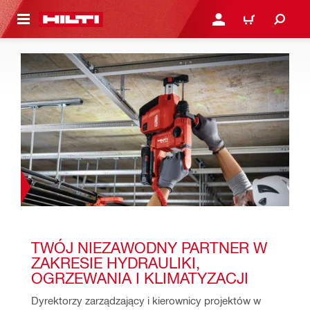
 STRONY GŁÓWNEJ
ZALOGUJ SIĘ LUB ZARE
KOSZYK
TWÓJ NIEZAWODNY PARTNER W 
ZAKRESIE HYDRAULIKI, 
OGRZEWANIA I KLIMATYZACJI
Dyrektorzy zarządzający i kierownicy projektów w 