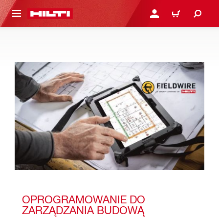
 STRONY GŁÓWNEJ
ZALOGUJ SIĘ LUB ZARE
KOSZYK
OPROGRAMOWANIE DO 
ZARZĄDZANIA BUDOWĄ