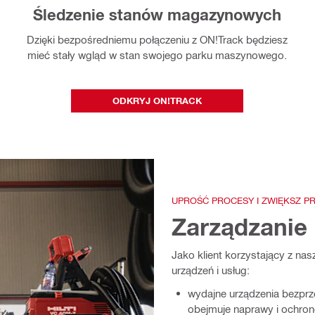
Śledzenie stanów magazynowych
Dzięki bezpośredniemu połączeniu z ON!Track będziesz
mieć stały wgląd w stan swojego parku maszynowego.
ODKRYJ ON!TRACK
UPROŚĆ PROCESY I ZWIĘKSZ 
Zarządzanie F
Jako klient korzystający z na
urządzeń i usług:
wydajne urządzenia bezprz
obejmuje naprawy i ochron