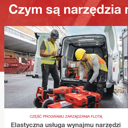
Czym są narzędzia n
CZĘŚĆ PROGRAMU ZARZĄDZANIA FLOTĄ
Elastyczna usługa wynajmu narzędzi