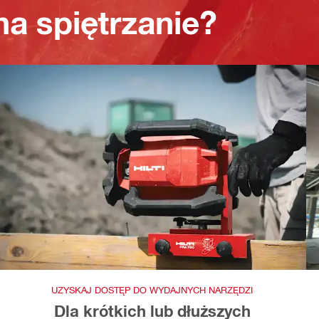
a spiętrzanie?
UZYSKAJ DOSTĘP DO WYDAJNYCH NARZĘDZI
Dla krótkich lub dłuższych