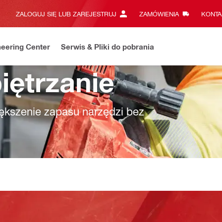
ZALOGUJ SIĘ LUB ZAREJESTRUJ
ZAMÓWIENIA
KONTA
eering Center
Serwis & Pliki do pobrania
iętrzanie
iększenie zapasu narzędzi bez