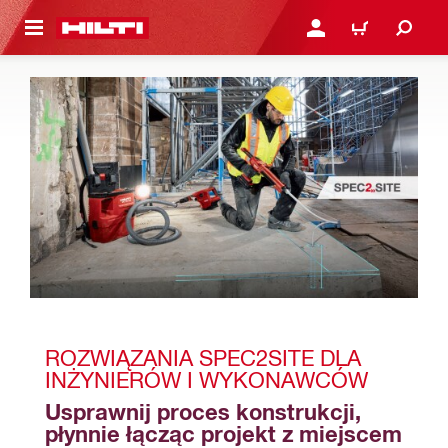
 STRONY GŁÓWNEJ
ZALOGUJ SIĘ LUB ZARE
KOSZYK
ROZWIĄZANIA SPEC2SITE DLA 
INŻYNIERÓW I WYKONAWCÓW
Usprawnij proces konstrukcji, 
płynnie łącząc projekt z miejscem 