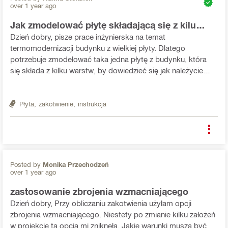
over 1 year ago
Jak zmodelować płytę składającą się z kilu
innych warstw, by obliczyć ilość potrzebnych
Dzień dobry, pisze prace inżynierska na temat
kotew?
termomodernizacji budynku z wielkiej płyty. Dlatego
potrzebuje zmodelować taka jedna płytę z budynku, która
się składa z kilku warstw, by dowiedzieć się jak należycie
wzmocnić tą konstrukcję poprzez zamontowanie danej liczy
łączników. Po rozglądnięciu się po programie samodzielnie
...
Płyta,
zakotwienie,
instrukcja
Posted by
Monika Przechodzeń
over 1 year ago
zastosowanie zbrojenia wzmacniającego
Dzień dobry, Przy obliczaniu zakotwienia użyłam opcji
zbrojenia wzmacniającego. Niestety po zmianie kilku założeń
w projekcie ta opcja mi zniknęła. Jakie warunki muszą być