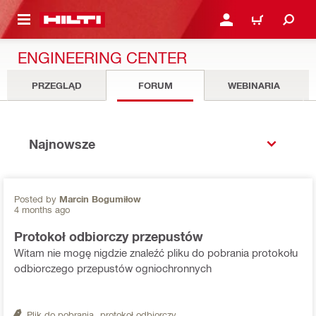
 STRONY GŁÓWNEJ
ZALOGUJ SIĘ LUB ZAR
CART
ENGINEERING CENTER
PRZEGLĄD
FORUM
WEBINARIA
Najnowsze
Posted by
Marcin Bogumiłow
4 months ago
Protokoł odbiorczy przepustów
Witam nie mogę nigdzie znaleźć pliku do pobrania protokołu
odbiorczego przepustów ogniochronnych
Plik do pobrania,
protokoł odbiorczy