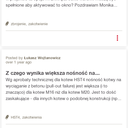
spełnione aby aktywować to okno? Pozdrawiam Monika
Przechodzeń
zbrojenie,
zakotwienie
Posted by
Łukasz Wojtanowicz
over 1 year ago
Z czego wynika większa nośność na
wyciąganie z betonu kotwy HST4 M16 od HST4
Wg aprobaty technicznej dla kotew HST4 nośność kotwy na
M20?
wyciąganie z betonu (pull-out failure) jest większa (i to
znacząco) dla kotew M16 niż dla kotew M20. Jest to dość
zaskakujące - dla innych kotew o podobnej konstrukcji (np.
HST3 czy innych dostawców) takie zjawisko nie występuje -
im większa średnica kotwy, tym większa no...
HST4,
zakotwienia