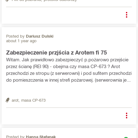
Posted by
Dariusz Dulski
about 1 year ago
Zabezpieczenie przjścia z Arotem fi 75
Witam. Jak prawidłowo zabezpieczyć p.pożarowo przejście
przez ścianę (REI 90) - obejma czy masa CP-673 ? Arot
przechodzi ze stropu (z serwerowni) i pod sufitem przechodzi
do pomieszczenia w innej strefi pożarowej. (serwerownia jest
też osobną strefą) Dziękuję za pomoc :)
arot,
masa CP-673
Posted by
Hanna Stefanek