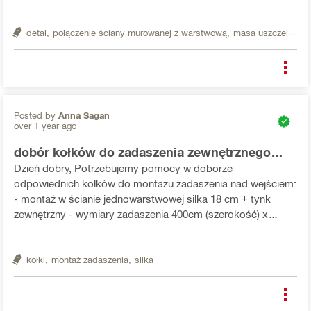
mam pytanie odnośnie sposobu mocowania wełny
mineralnej do muru i do płyty warstwowej - czy mają
Państwo w ofercie ...
detal,
połączenie ściany murowanej z warstwową,
masa uszczelniająca
Posted by
Anna Sagan
over 1 year ago
dobór kołków do zadaszenia zewnętrznego
[myjnia szczecin]
Dzień dobry, Potrzebujemy pomocy w doborze
odpowiednich kołków do montażu zadaszenia nad wejściem:
- montaż w ścianie jednowarstwowej silka 18 cm + tynk
zewnętrzny - wymiary zadaszenia 400cm (szerokość) x
100cm (wysięg) x 14,5 cm (grubość) - waga zadaszenia: 80
kg - obciążenie rozłożone równomiernie na płaszczyźnie -
montaż ...
kołki,
montaż zadaszenia,
silka