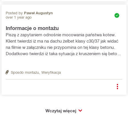
Posted by
Paweł Augustyn
over 1 year ago
Informacje o montażu
Piszę z zapytaniem odnośnie mocowania państwa kotew.
Klient twierdzi iż ma na dachu żelbet klasy c30/37 jak widać
na filmie w załączniku nie przypomina on tej klasy betonu.
Dodatkowo twierdzi iż taka sytuacja z kruszeniem się betonu
jest spowodowana napotkaniem na pręt zbrojony co pod
wpływem drgań spowodowało odprysk w betoni...
Sposób montażu,
Weryfikacja
Wczytaj więcej