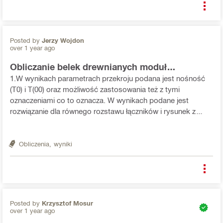
Posted by
Jerzy Wojdon
over 1 year ago
Obliczanie belek drewnianych moduł
powielanie belek
1.W wynikach parametrach przekroju podana jest nośność
(T0) i T(00) oraz możliwość zastosowania też z tymi
oznaczeniami co to oznacza. W wynikach podane jest
rozwiązanie dla równego rozstawu łączników i rysunek z
nierównomiernym rozstawem. Czy oba te rozwiązania są
adekwatne. Pozdrawiam Jerzy Wojdon
Obliczenia,
wyniki
Posted by
Krzysztof Mosur
over 1 year ago