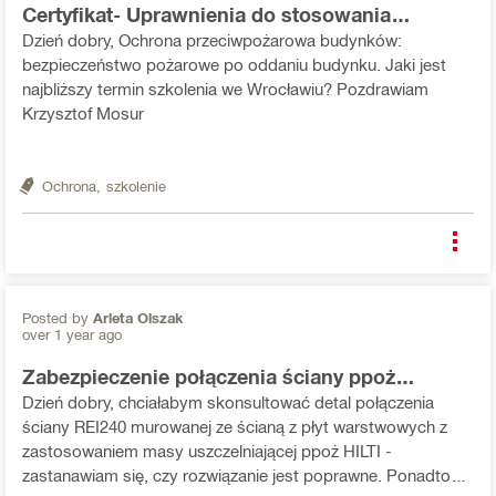
Certyfikat- Uprawnienia do stosowania
Państwa rozwązań
Dzień dobry, Ochrona przeciwpożarowa budynków:
bezpieczeństwo pożarowe po oddaniu budynku. Jaki jest
najbliższy termin szkolenia we Wrocławiu? Pozdrawiam
Krzysztof Mosur
Ochrona,
szkolenie
Posted by
Arleta Olszak
over 1 year ago
Zabezpieczenie połączenia ściany ppoż
murowanej z warstwową
Dzień dobry, chciałabym skonsultować detal połączenia
ściany REI240 murowanej ze ścianą z płyt warstwowych z
zastosowaniem masy uszczelniającej ppoż HILTI -
zastanawiam się, czy rozwiązanie jest poprawne. Ponadto