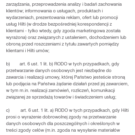
zarządzania, przeprowadzenia analizy i badań zachowania
klientów; informowania o usługach, produktach i
wydarzeniach, prezentowania reklam, ofert lub promocji
usług Hilti (w drodze bezpośredniej korespondencji z
klientami - tylko wtedy, gdy zgoda marketingowa została
wyrażona) oraz związanych z ustaleniem, dochodzeniem lub
obroną przed roszczeniami z tytułu zawartych pomiędzy
klientami i Hilti umów;
b) art. 6 ust. 1 lit. b) RODO w tych przypadkach, gdy
przetwarzanie danych osobowych jest niezbędne do
zawarcia i realizacji umowy, której Państwo jesteście stroną
lub podjęcia na Państwa żądanie działań przed jej zawarciem,
w tym m.in. realizacji zamówień, rozliczeń, komunikacji
związanej ze sprzedażą towarów i świadczeniem usług;
c) art. 6 ust. 1 lit. a) RODO w tych przypadkach, gdy Hilti
prosi o wyrażenie dobrowolnej zgody na przetwarzanie
danych osobowych dla poszczególnych i określonych w
treści zgody celów (m.in. zgoda na wysyłanie materiałów