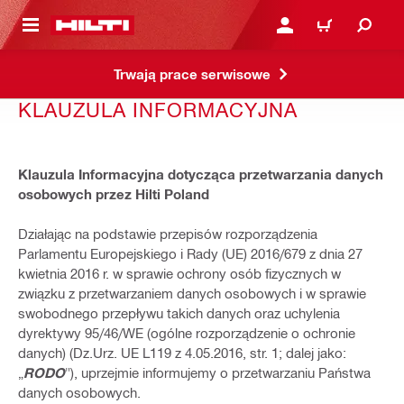
 STRONY GŁÓWNEJ
ZALOGUJ SIĘ LUB ZARE
KOSZYK
Trwają prace serwisowe
KLAUZULA INFORMACYJNA
Klauzula Informacyjna dotycząca przetwarzania danych
osobowych przez Hilti Poland
Działając na podstawie przepisów rozporządzenia
Parlamentu Europejskiego i Rady (UE) 2016/679 z dnia 27
kwietnia 2016 r. w sprawie ochrony osób fizycznych w
związku z przetwarzaniem danych osobowych i w sprawie
swobodnego przepływu takich danych oraz uchylenia
dyrektywy 95/46/WE (ogólne rozporządzenie o ochronie
danych) (Dz.Urz. UE L119 z 4.05.2016, str. 1; dalej jako:
„
RODO
"), uprzejmie informujemy o przetwarzaniu Państwa
danych osobowych.