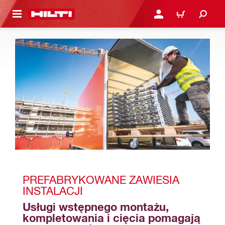
 STRONY GŁÓWNEJ
ZALOGUJ SIĘ LUB ZARE
KOSZYK
PREFABRYKOWANE ZAWIESIA 
INSTALACJI
Usługi wstępnego montażu, 
kompletowania i cięcia pomagają 