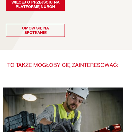
WIĘCEJ O PRZEJŚCIU NA
PLATFORMĘ NURON
UMÓW SIĘ NA
SPOTKANIE
TO TAKŻE MOGŁOBY CIĘ ZAINTERESOWAĆ: