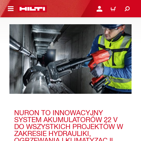
 STRONY GŁÓWNEJ
ZALOGUJ SIĘ LUB ZARE
KOSZYK
NURON TO INNOWACYJNY 
SYSTEM AKUMULATORÓW 22 V 
DO WSZYSTKICH PROJEKTÓW W 
ZAKRESIE HYDRAULIKI, 
OGRZEWANIA I KLIMATYZACJI