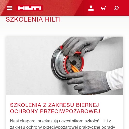
 STRONY GŁÓWNEJ
ZALOGUJ SIĘ LUB ZARE
KOSZYK
SZKOLENIA HILTI
SZKOLENIA Z ZAKRESU BIERNEJ
OCHRONY PRZECIWPOŻAROWEJ
Nasi eksperci przekazują uczestnikom szkoleń Hilti z
zakresu ochrony przeciwpożarowej praktyczne porady