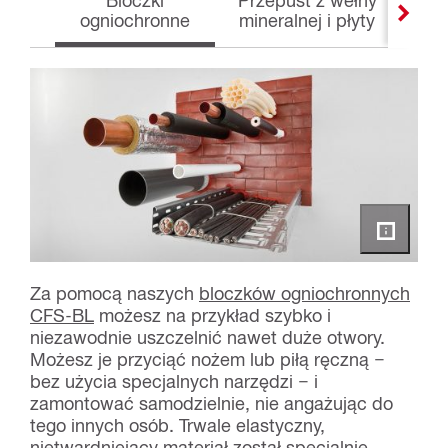
ogniochronne
mineralnej i płyty
og
Za pomocą naszych
bloczków ogniochronnych
CFS-BL
możesz na przykład szybko i
niezawodnie uszczelnić nawet duże otwory.
Możesz je przyciąć nożem lub piłą ręczną −
bez użycia specjalnych narzędzi − i
zamontować samodzielnie, nie angażując do
tego innych osób. Trwale elastyczny,
nietwardniejący materiał został specjalnie