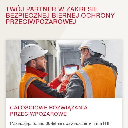
TWÓJ PARTNER W ZAKRESIE
BEZPIECZNEJ BIERNEJ OCHRONY
PRZECIWPOŻAROWEJ
CAŁOŚCIOWE ROZWIĄZANIA 
PRZECIWPOŻAROWE
Posiadając ponad 30-letnie doświadczenie firma Hilti 