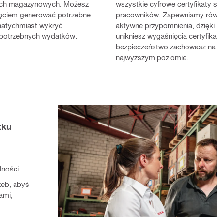
nach magazynowych. Możesz
wszystkie cyfrowe certyfikaty 
ięciem generować potrzebne
pracowników. Zapewniamy rów
 natychmiast wykryć
aktywne przypomnienia, dzięki
epotrzebnych wydatków.
unikniesz wygaśnięcia certyfik
bezpieczeństwo zachowasz na
najwyższym poziomie.
tku
ności.
zeb, abyś
ami,