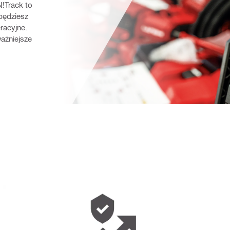
!Track to 
będziesz 
acyjne. 
ażniejsze 