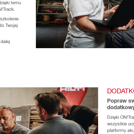
zięki temu
N!Track.
szkolenie
do Twojej
dalej
DODATK
Popraw sw
dodatkowy
Dzięki ON!Tr
wszystkie ur
platformy aku