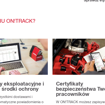
IU ON!TRACK?
y eksploatacyjne i
Certyfikaty
 środki ochrony
bezpieczeństwa Tw
pracowników
zystkimi dostawami i
omatyczne powiadomienia o
W ON!TRACK możesz zapisyw