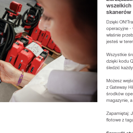
wszelkich
skanerów 
Dzięki ON!Tr
operacyjne - 
właśnie prze
jesteś w tere
Wszystkie śr
dzięki kodu Q
śledzić każdy
Możesz wejść
z Gateway Hil
środków oper
magazynie, a
Zapamiętaj: J
flotowe z ta
Sprawdź ety