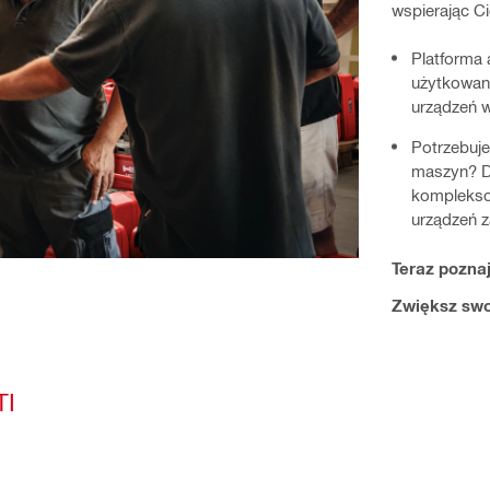
wspierając Ci
Platforma 
użytkowani
urządzeń 
Potrzebuje
maszyn? Dz
komplekso
urządzeń z
Teraz poznaj
Zwiększ swo
TI