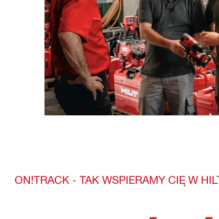
ON!TRACK - TAK WSPIERAMY CIĘ W HIL