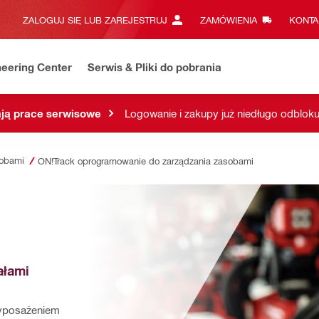
ZALOGUJ SIĘ LUB ZAREJESTRUJ
ZAMÓWIENIA
KONTA
eering Center
Serwis & Pliki do pobrania
ją prace serwisowe
Logowanie i zakupy już niedługo odblok
sobami
ON!Track oprogramowanie do zarządzania zasobami
łami 
yposażeniem 