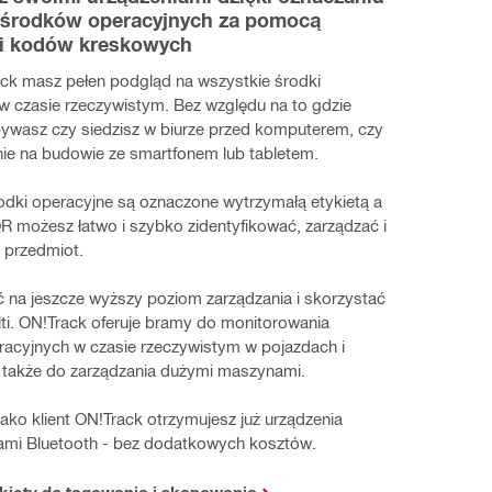
 środków operacyjnych za pomocą 
i kodów kreskowych
ack masz pełen podgląd na wszystkie środki 
w czasie rzeczywistym. Bez względu na to gdzie 
bywasz czy siedzisz w biurze przed komputerem, czy 
nie na budowie ze smartfonem lub tabletem.​
odki operacyjne są oznaczone wytrzymałą etykietą a 
R możesz łatwo i szybko zidentyfikować, zarządzać i 
 przedmiot.​
 na jeszcze wyższy poziom zarządzania i skorzystać 
ti. ON!Track oferuje bramy do monitorowania 
acyjnych w czasie rzeczywistym w pojazdach i 
 także do zarządzania dużymi maszynami.​
ako klient ON!Track otrzymujesz już urządzenia 
gami Bluetooth - bez dodatkowych kosztów.​
kiety do tagowania i skanowania