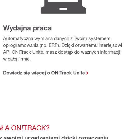
Wydajna praca
Automatyczna wymiana danych z Twoim systemem
oprogramowania (np. ERP). Dzięki otwartemu interfejsowi
API ON!Track Unite, masz dostęp do ważnych informacji
w całej firmie.​
Dowiedz się więcej o ON!Track Unite
AŁA ON!TRACK?
 swoimi urządzeniami dzięki oznaczaniu 