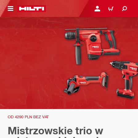
 STRONY GŁÓWNEJ
ZALOGUJ SIĘ LUB ZARE
KOSZYK
OD 4290 PLN BEZ VAT
Mistrzowskie trio w