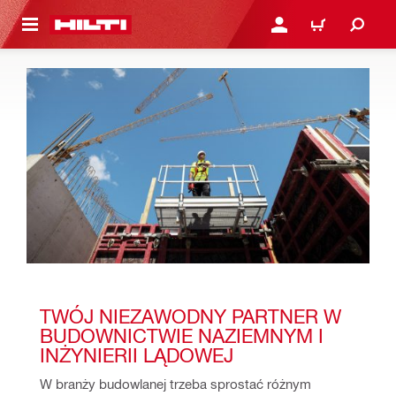
 STRONY GŁÓWNEJ
ZALOGUJ SIĘ LUB ZARE
KOSZYK
TWÓJ NIEZAWODNY PARTNER W 
BUDOWNICTWIE NAZIEMNYM I 
INŻYNIERII LĄDOWEJ 
W branży budowlanej trzeba sprostać różnym 