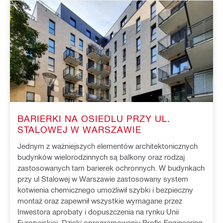
BARIERKI NA OSIEDLU PRZY UL.
STALOWEJ W WARSZAWIE
Jednym z ważniejszych elementów architektonicznych
budynków wielorodzinnych są balkony oraz rodzaj
zastosowanych tam barierek ochronnych. W budynkach
przy ul Stalowej w Warszawie zastosowany system
kotwienia chemicznego umożliwił szybki i bezpieczny
montaż oraz zapewnił wszystkie wymagane przez
Inwestora aprobaty i dopuszczenia na rynku Unii
Europejskiej. Dzięki oprogramowaniu Profis Engineering