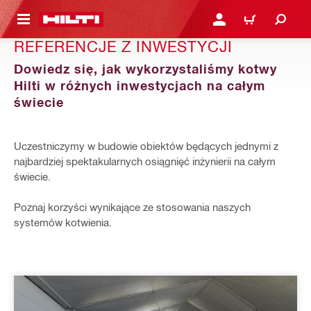
 STRONY GŁÓWNEJ
ZALOGUJ SIĘ LUB ZARE
KOSZYK
REFERENCJE Z INWESTYCJI
Dowiedz się, jak wykorzystaliśmy kotwy
Hilti w różnych inwestycjach na całym
świecie
Uczestniczymy w budowie obiektów będących jednymi z
najbardziej spektakularnych osiągnięć inżynierii na całym
świecie.
Poznaj korzyści wynikające ze stosowania naszych
systemów kotwienia.