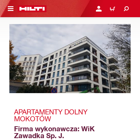
 STRONY GŁÓWNEJ
ZALOGUJ SIĘ LUB ZARE
KOSZYK
APARTAMENTY DOLNY 
MOKOTÓW 
Firma wykonawcza: WiK 
Zawadka Sp. J.