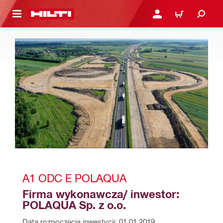
 STRONY GŁÓWNEJ
ZALOGUJ SIĘ LUB ZARE
KOSZYK
A1 ODC E POLAQUA
Firma wykonawcza/ inwestor:      
POLAQUA Sp. z o.o.
Data rozpoczęcia inwestycji: 
01.01.2019