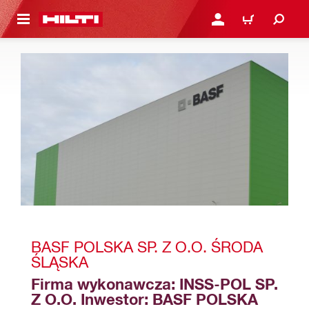
 STRONY GŁÓWNEJ
ZALOGUJ SIĘ LUB ZARE
KOSZYK
BASF POLSKA SP. Z O.O. ŚRODA 
ŚLĄSKA
Firma wykonawcza: INSS-POL SP. 
Z O.O. Inwestor: BASF POLSKA 