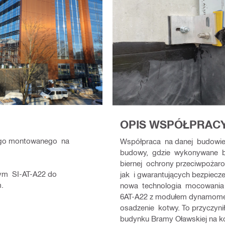
OPIS WSPÓŁPRAC
wego montowanego na
Współpraca na danej budowie
budowy, gdzie wykonywane był
biernej ochrony przeciwpożar
nym SI-AT-A22 do
jak i gwarantujących bezpiec
m.
nowa technologia mocowania 
6AT-A22 z modułem dynamome
osadzenie kotwy. To przyczyn
budynku Bramy Oławskiej na k