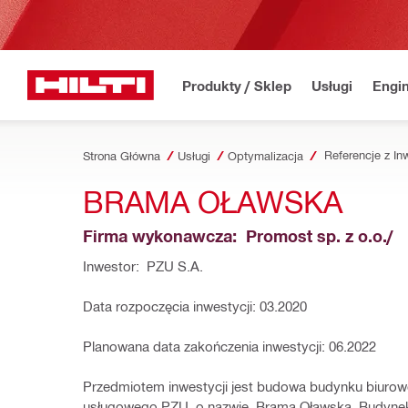
Produkty / Sklep
Usługi
Engin
Strona Główna
Usługi
Optymalizacja
BRAMA OŁAWSKA
Firma wykonawcza:  Promost sp. z o.o./ 
Inwestor:  PZU S.A.
Data rozpoczęcia inwestycji: 03.2020
Planowana data zakończenia inwestycji: 06.2022
Przedmiotem inwestycji jest budowa budynku biurow
usługowego PZU, o nazwie  Brama Oławska. Budynek 