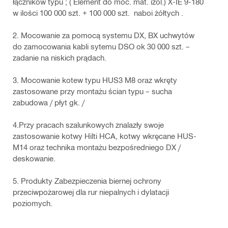
łączników typu ; ( Element do moc. mat. izol.) X-IE 9-180
w ilości 100 000 szt. + 100 000 szt. naboi żółtych .
2. Mocowanie za pomocą systemu DX, BX uchwytów
do zamocowania kabli sytemu DSO ok 30 000 szt. –
zadanie na niskich prądach.
3. Mocowanie kotew typu HUS3 M8 oraz wkręty
zastosowane przy montażu ścian typu – sucha
zabudowa / płyt gk. /
4.Przy pracach szalunkowych znalazły swoje
zastosowanie kotwy Hilti HCA, kotwy wkręcane HUS-
M14 oraz technika montażu bezpośredniego DX /
deskowanie.
5. Produkty Zabezpieczenia biernej ochrony
przeciwpożarowej dla rur niepalnych i dylatacji
poziomych.