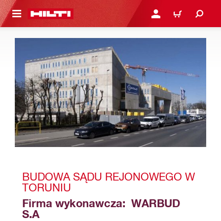
 STRONY GŁÓWNEJ
ZALOGUJ SIĘ LUB ZARE
KOSZYK
BUDOWA SĄDU REJONOWEGO W 
TORUNIU 
Firma wykonawcza:  WARBUD 
S.A