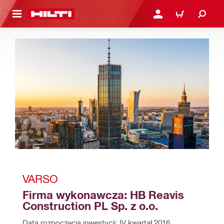
 STRONY GŁÓWNEJ
ZALOGUJ SIĘ LUB ZARE
KOSZYK
VARSO
Firma wykonawcza: HB Reavis 
Construction PL Sp. z o.o.
Data rozpoczęcia inwestycji: IV kwartał 2016