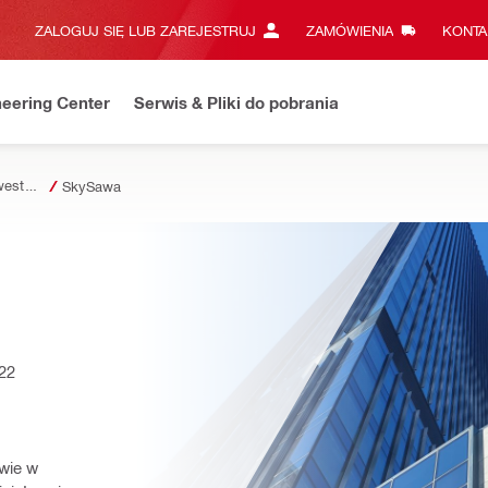
ZALOGUJ SIĘ LUB ZAREJESTRUJ
ZAMÓWIENIA
KONTA
eering Center
Serwis & Pliki do pobrania
Referencje z Inwestycji
SkySawa
022
ie w 