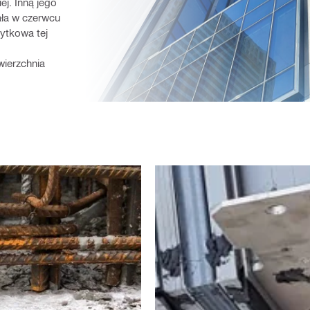
j. Inną jego 
ła w czerwcu 
ytkowa tej 
ierzchnia 