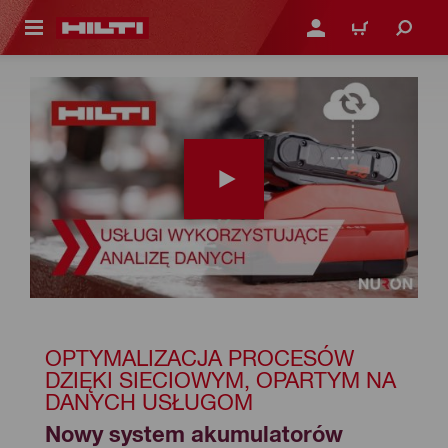
 STRONY GŁÓWNEJ
ZALOGUJ SIĘ LUB ZARE
KOSZYK
OPTYMALIZACJA PROCESÓW 
DZIĘKI SIECIOWYM, OPARTYM NA 
DANYCH USŁUGOM
Nowy system akumulatorów 