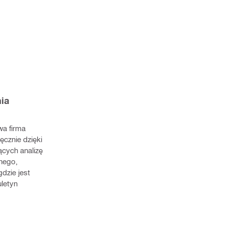
ia 
a firma 
znie dzięki 
cych analizę 
nego, 
zie jest 
letyn 