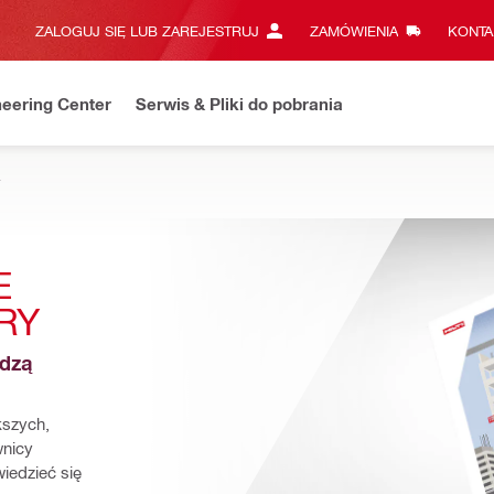
ZALOGUJ SIĘ LUB ZAREJESTRUJ
ZAMÓWIENIA
KONTA
eering Center
Serwis & Pliki do pobrania
y
 
RY
dzą 
szych, 
nicy 
edzieć się 