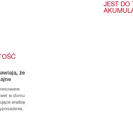
JEST DO
AKUMULA
TOŚĆ 
wiają, że 
dajne
eresowane 
awet w domu 
jące analizę 
posażenia, 