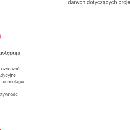
danych dotyczących proje
 
stępują 
 oznaczać 
dycyjne 
technologie 
ktywność 