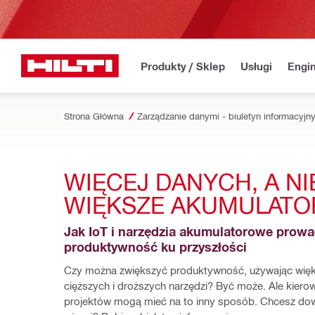
Produkty / Sklep
Usługi
Engin
Strona Główna
Zarządzanie danymi - biuletyn informacyjn
WIĘCEJ DANYCH, A NIE
WIĘKSZE AKUMULATO
Jak IoT i narzędzia akumulatorowe prowa
produktywność ku przyszłości
Czy można zwiększyć produktywność, używając więk
cięższych i droższych narzędzi? Być może. Ale kierow
projektów mogą mieć na to inny sposób. Chcesz dowi