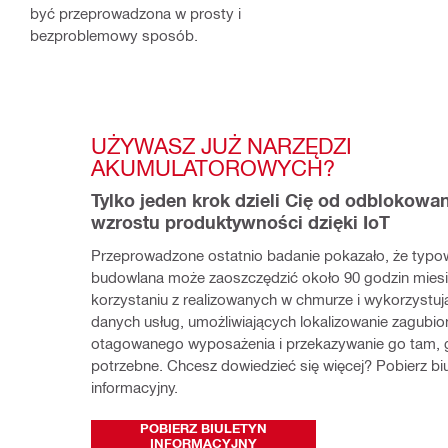
być przeprowadzona w prosty i
bezproblemowy sposób.
UŻYWASZ JUŻ NARZĘDZI 
AKUMULATOROWYCH?
Tylko jeden krok dzieli Cię od odblokowan
wzrostu produktywności dzięki IoT
Przeprowadzone ostatnio badanie pokazało, że typow
budowlana może zaoszczędzić około 90 godzin miesięc
korzystaniu z realizowanych w chmurze i wykorzystują
danych usług, umożliwiających lokalizowanie zagubio
otagowanego wyposażenia i przekazywanie go tam, gd
potrzebne. Chcesz dowiedzieć się więcej? Pobierz biu
informacyjny.
POBIERZ BIULETYN
INFORMACYJNY