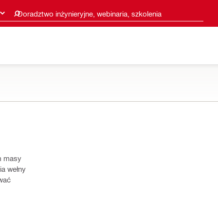
Doradztwo inżynieryjne, webinaria, szkolenia
em masy
ia wełny
ować