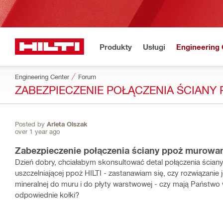
Produkty
Usługi
Engineering 
Engineering Center
Forum
ZABEZPIECZENIE POŁĄCZENIA ŚCIAN
Posted by
Arleta Olszak
over 1 year ago
Zabezpieczenie połączenia ściany ppoż murowa
Dzień dobry, chciałabym skonsultować detal połączenia ścia
uszczelniającej ppoż HILTI - zastanawiam się, czy rozwiąza
mineralnej do muru i do płyty warstwowej - czy mają Państwo 
odpowiednie kołki?