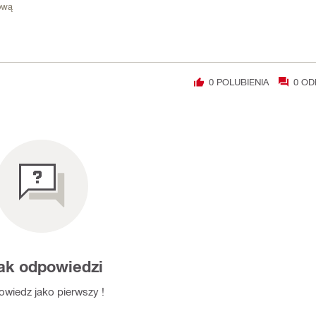
ową
0
POLUBIENIA
0
OD
ak odpowiedzi
wiedz jako pierwszy !