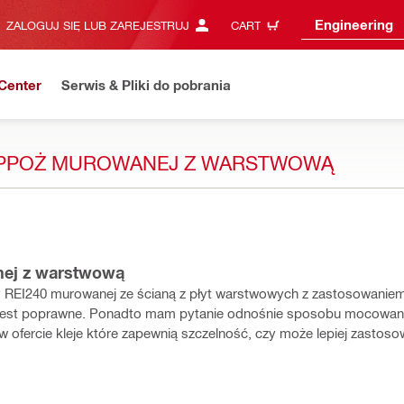
Engineering
ZALOGUJ SIĘ LUB ZAREJESTRUJ
CART
Center
Serwis & Pliki do pobrania
Y PPOŻ MUROWANEJ Z WARSTWOWĄ
nej z warstwową
ny REI240 murowanej ze ścianą z płyt warstwowych z zastosowani
nie jest poprawne. Ponadto mam pytanie odnośnie sposobu mocowan
w ofercie kleje które zapewnią szczelność, czy może lepiej zastos