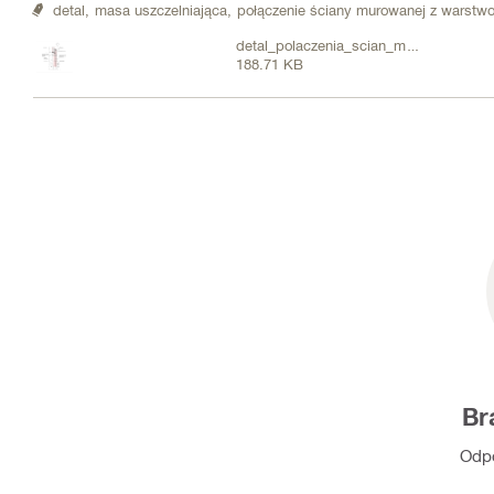
detal,
masa uszczelniająca,
połączenie ściany murowanej z warstw
detal_polaczenia_scian_mur-
188.71 KB
warstwowa-Layout1.pdf
Br
Odpo