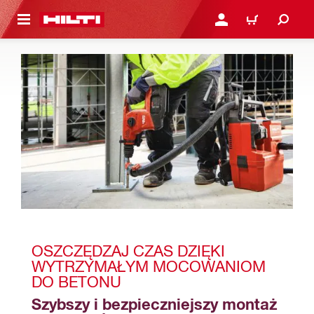
 STRONY GŁÓWNEJ
ZALOGUJ SIĘ LUB ZARE
KOSZYK
OSZCZĘDZAJ CZAS DZIĘKI 
WYTRZYMAŁYM MOCOWANIOM 
DO BETONU
Szybszy i bezpieczniejszy montaż 