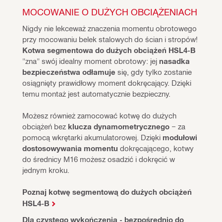
MOCOWANIE O DUŻYCH OBCIĄŻENIACH
Nigdy nie lekceważ znaczenia momentu obrotowego 
przy mocowaniu belek stalowych do ścian i stropów! 
Kotwa segmentowa do dużych obciążeń HSL4-B
"zna" swój idealny moment obrotowy: jej 
nasadka 
bezpieczeństwa odłamuje
 się, gdy tylko zostanie 
osiągnięty prawidłowy moment dokręcający. Dzięki 
temu montaż jest automatycznie bezpieczny.
Możesz również zamocować kotwę do dużych 
obciążeń bez 
klucza dynamometrycznego
 − za 
pomocą wkrętarki akumulatorowej. Dzięki 
modułowi 
dostosowywania momentu
 dokręcającego, kotwy 
do średnicy M16 możesz osadzić i dokręcić w 
jednym kroku.
Poznaj kotwę segmentową do dużych obciążeń
HSL4-B
Dla czystego wykończenia - bezpośrednio do