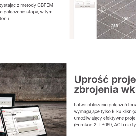
zystając z metody CBFEM
e połączenie stopy, w tym
etonu
Uprość proj
zbrojenia wk
Łatwe obliczanie połączeń teo
wymagające tylko kilku klikni
umożliwiający efektywne pro
(Eurokod 2, TR069, ACI i nie ty