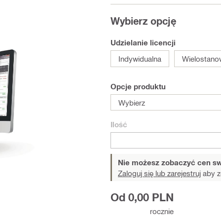
Wybierz opcję
Udzielanie licencji
Indywidualna
Wielostano
Opcje produktu
Wybierz
Ilość
Nie możesz zobaczyć cen sw
Zaloguj się lub zarejestruj
aby z
Od 0,00 PLN
rocznie