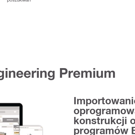
gineering Premium
Importowani
oprogramowa
konstrukcji 
programów B