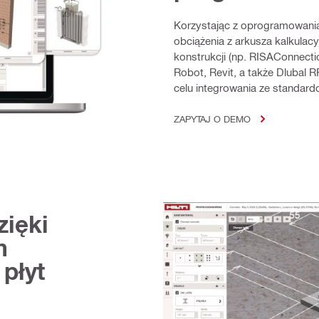
Korzystając z oprogramowani
obciążenia z arkusza kalkulac
konstrukcji (np. RISAConnec
Robot, Revit, a także Dlubal
celu integrowania ze standa
ZAPYTAJ O DEMO
ięki
m
płyt