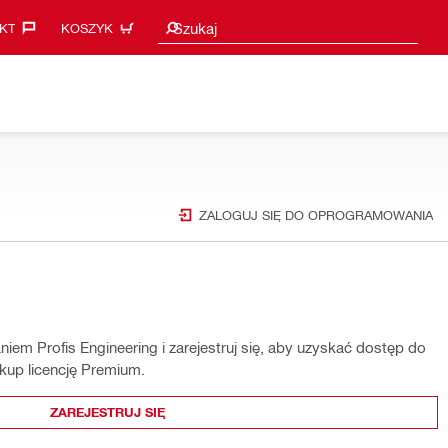
Sugestie wyszukiwania
Szukaj
KT‎
KOSZYK
ZALOGUJ SIĘ DO OPROGRAMOWANIA
em Profis Engineering i zarejestruj się, aby uzyskać dostęp do
ykup licencję Premium.
ZAREJESTRUJ SIĘ