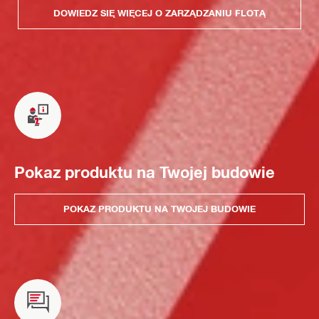
DOWIEDZ SIĘ WIĘCEJ O ZARZĄDZANIU FLOTĄ
Pokaz produktu na Twojej budowie
POKAZ PRODUKTU NA TWOJEJ BUDOWIE