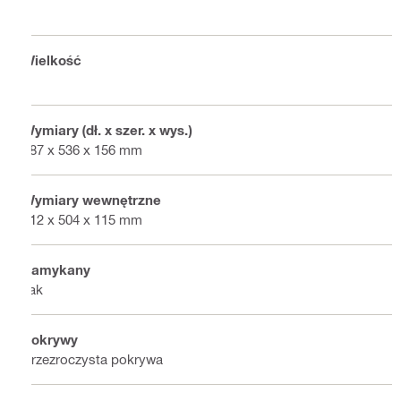
Wielkość
S
Wymiary (dł. x szer. x wys.)
387 x 536 x 156 mm
Wymiary wewnętrzne
312 x 504 x 115 mm
Zamykany
Tak
Pokrywy
Przezroczysta pokrywa