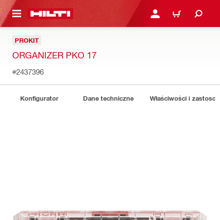
 STRONY GŁÓWNEJ
ZALOGUJ SIĘ LUB ZARE
KOSZYK
PROKIT
ORGANIZER PKO 17
#2437396
Konfigurator
Dane techniczne
Właściwości i zastoso