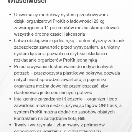
Właściwości
Uniwersalny modułowy system przechowywania –
dzięki organizerowi ProKit o ładowności 23 kg
zawierającemu 11 pojemników można skompletować
wszystkie drobne części i akcesoria
Łatwe obsługiwanie jedną ręką – automatyczny zatrzask
zabezpiecza zawartość przed wysypaniem, a unikalny
system łączenia pozwala na szybkie układanie i
rozkładanie organizerów ProKit jedną ręką
Przechowywanie dostosowane do indywidualnych
potrzeb – przezroczysta plastikowa pokrywa pozwala
natychmiast sprawdzić zawartość, a pojemniki
organizera można dowolnie przemieszczać, aby
dostosować je do codziennych potrzeb
Inteligentne zarządzanie i śledzenie – organizer i jego
zawartość można śledzić, używając tagów ON!Track, a
system ProKit można dodać do zasobów objętych
kontraktem na zarządzanie flotą Hilti
Trwały i wytrzymały – zbudowany z polimerów
odpornych na uderzenia, o pyłoszczelnośći i