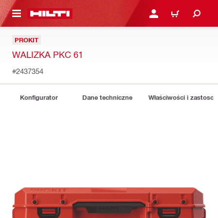
 STRONY GŁÓWNEJ
ZALOGUJ SIĘ LUB ZARE
KOSZYK
PROKIT
WALIZKA PKC 61
#2437354
Konfigurator
Dane techniczne
Właściwości i zastoso