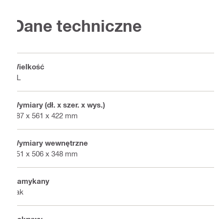
Dane techniczne
Wielkość
XL
Wymiary (dł. x szer. x wys.)
387 x 561 x 422 mm
Wymiary wewnętrzne
351 x 506 x 348 mm
Zamykany
Tak