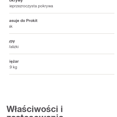
Pokrywy
Nieprzezroczysta pokrywa
Pasuje do Prokit
Tak
Typy
Walizki
Ciężar
5.9 kg
Właściwości i