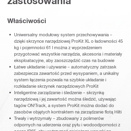
zastosowania
Właściwości
Uniwersalny modułowy system przechowywania –
dzięki skrzynce narzędziowej ProKit XL o ładowności 45
kg i pojemności 61 l można z wyprzedzeniem
przygotować wszystkie narzędzia, akcesoria i materiały
eksploatacyjne, aby zaoszczędzić czas na budowie
Łatwe układanie i używanie – automatyczny zatrzask
zabezpiecza zawartość przed wysypaniem, a unikalny
system łączenia pozwala na szybkie układanie i
rozkładanie skrzynek narzędziowych ProKit
Inteligentne zarządzanie i śledzenie – skrzynkę
narzędziową i jej zawartość można śledzić, używając
tagów ON!Track, a system ProKit można dodać do
zasobów objętych kontraktem na zarządzanie flotą Hilti
Trwały i wytrzymały – zbudowany z polimerów
odpornych na uderzenia oraz pyłu i wodoodporności z
oceną IP65, aby wytrzymać najcięższe warunki na