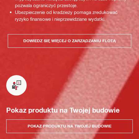
pozwala ograniczyć przestoje.
Ubezpieczenie od kradzieży pomaga zredukować
ryzyko finansowe i nieprzewidziane wydatki.
DOWIEDZ SIĘ WIĘCEJ O ZARZĄDZANIU FLOTĄ
Pokaz produktu na Twojej budowie
POKAZ PRODUKTU NA TWOJEJ BUDOWIE