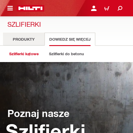
 STRONY GŁÓWNEJ
ZALOGUJ SIĘ LUB ZARE
KOSZYK
SZLIFIERKI
PRODUKTY
DOWIEDZ SIĘ WIĘCEJ
Szlifierki kątowe
Szlifierki do betonu
Poznaj nasze
Szlifierki