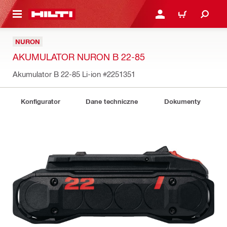
 STRONY GŁÓWNEJ
ZALOGUJ SIĘ LUB ZARE
KOSZYK
NURON
AKUMULATOR NURON B 22-85
Akumulator B 22-85 Li-ion
#2251351
Konfigurator
Dane techniczne
Dokumenty