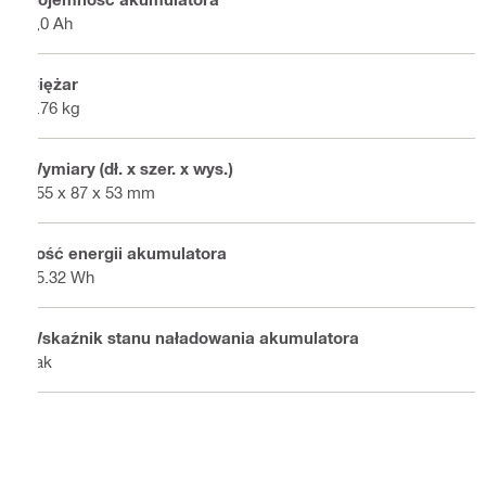
4,0 Ah
Ciężar
0.76 kg
Wymiary (dł. x szer. x wys.)
155 x 87 x 53 mm
Ilość energii akumulatora
85.32 Wh
Wskaźnik stanu naładowania akumulatora
Tak