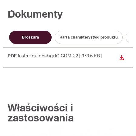
Dokumenty
Broszura
Karta charakterystyki produktu
In
PDF
Instrukcja obsługi IC CDM-22
[ 973.6 KB ]
WYŚWI
Właściwości i
zastosowania