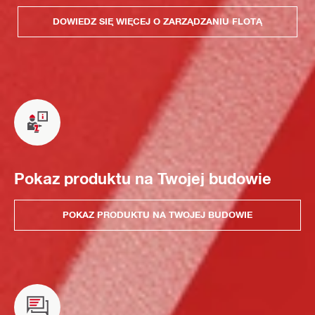
DOWIEDZ SIĘ WIĘCEJ O ZARZĄDZANIU FLOTĄ
Pokaz produktu na Twojej budowie
POKAZ PRODUKTU NA TWOJEJ BUDOWIE