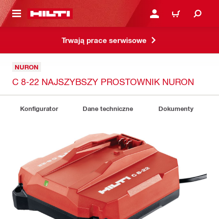
 STRONY GŁÓWNEJ
ZALOGUJ SIĘ LUB ZARE
KOSZYK
Trwają prace serwisowe
NURON
C 8-22 NAJSZYBSZY PROSTOWNIK NURON
Konfigurator
Dane techniczne
Dokumenty