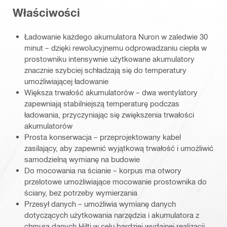
Właściwości
Ładowanie każdego akumulatora Nuron w zaledwie 30
minut – dzięki rewolucyjnemu odprowadzaniu ciepła w
prostowniku intensywnie użytkowane akumulatory
znacznie szybciej schładzają się do temperatury
umożliwiającej ładowanie
Większa trwałość akumulatorów – dwa wentylatory
zapewniają stabilniejszą temperaturę podczas
ładowania, przyczyniając się zwiększenia trwałości
akumulatorów
Prosta konserwacja – przeprojektowany kabel
zasilający, aby zapewnić wyjątkową trwałość i umożliwić
samodzielną wymianę na budowie
Do mocowania na ścianie – korpus ma otwory
przelotowe umożliwiające mocowanie prostownika do
ściany, bez potrzeby wymierzania
Przesył danych – umożliwia wymianę danych
dotyczących użytkowania narzędzia i akumulatora z
chmurą danych Hilti w celu bardziej wydajnej realizacji