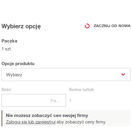
Wybierz opcję
ZACZNIJ OD NOWA
Paczka
1 szt.
Opcje produktu
Wybierz
Ilość
Suma
sztuk
Paczki
1
Nie możesz zobaczyć cen swojej firmy
Zaloguj się lub zarejestruj
aby zobaczyć ceny firmy.