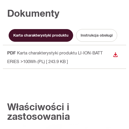
Dokumenty
Karta charakterystyki produktu
Instrukcja obsługi
PDF
Karta charakterystyki produktu LI-ION-BATT
WYŚWI
ERIES >100Wh (PL)
[ 243.9 KB ]
Właściwości i
zastosowania