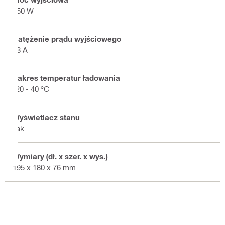
450 W
Natężenie prądu wyjściowego
18 A
Zakres temperatur ładowania
-20 - 40 °C
Wyświetlacz stanu
Tak
Wymiary (dł. x szer. x wys.)
195 x 180 x 76 mm