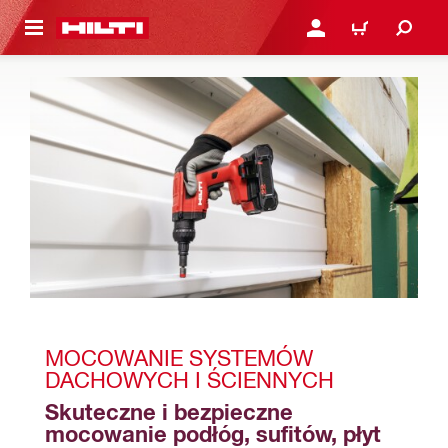
 STRONY GŁÓWNEJ
ZALOGUJ SIĘ LUB ZARE
KOSZYK
MOCOWANIE SYSTEMÓW 
DACHOWYCH I ŚCIENNYCH
Skuteczne i bezpieczne 
mocowanie podłóg, sufitów, płyt 