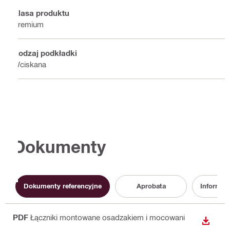
Klasa produktu
Premium
Rodzaj podkładki
Wciskana
Dokumenty
Dokumenty referencyjne
Aprobata
Informac
PDF
Łączniki montowane osadzakiem i mocowani
WYŚWI