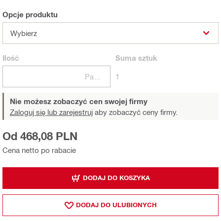
Opcje produktu
Wybierz
Ilość
Suma
sztuk
Paczki
1
Nie możesz zobaczyć cen swojej firmy
Zaloguj się lub zarejestruj
aby zobaczyć ceny firmy.
Od 468,08 PLN
Cena netto po rabacie
DODAJ DO KOSZYKA
DODAJ DO ULUBIONYCH