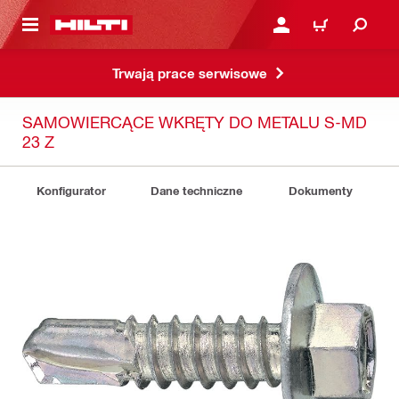
 STRONY GŁÓWNEJ
ZALOGUJ SIĘ LUB ZARE
KOSZYK
Trwają prace serwisowe
SAMOWIERCĄCE WKRĘTY DO METALU S-MD
23 Z
Konfigurator
Dane techniczne
Dokumenty