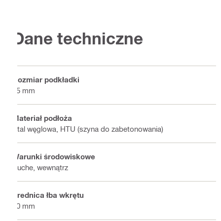
Dane techniczne
Rozmiar podkładki
15 mm
Materiał podłoża
Stal węglowa, HTU (szyna do zabetonowania)
Warunki środowiskowe
Suche, wewnątrz
Średnica łba wkrętu
10 mm