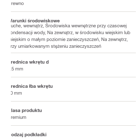
Drewno
Warunki środowiskowe
Suche, wewnątrz, Środowiska wewnętrzne przy czasowej
kondensacji wody, Na zewnątrz, w środowisku wiejskim lub
miejskim o małym poziomie zanieczyszczeń, Na zewnętrz,
przy umiarkowanym stężeniu zanieczyszczeń
Średnica wkrętu d
6.5 mm
Średnica łba wkrętu
10 mm
Klasa produktu
Premium
Rodzaj podkładki