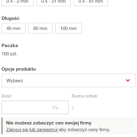
0.4 - 2 mm
0.4 - 21 mm
0.4 - 61 mm
Długość
40 mm
60 mm
100 mm
Paczka
100 szt.
Opcje produktu
Wybierz
Ilość
Suma
sztuk
Paczki
1
Nie możesz zobaczyć cen swojej firmy
Zaloguj się lub zarejestruj
aby zobaczyć ceny firmy.