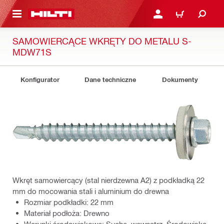
 STRONY GŁÓWNEJ
ZALOGUJ SIĘ LUB ZARE
KOSZYK
SAMOWIERCĄCE WKRĘTY DO METALU S-
MDW71S
Konfigurator
Dane techniczne
Dokumenty
Wkręt samowiercący (stal nierdzewna A2) z podkładką 22
mm do mocowania stali i aluminium do drewna
Rozmiar podkładki: 22 mm
Materiał podłoża: Drewno