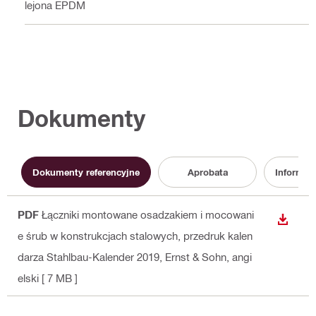
Klejona EPDM
Dokumenty
Dokumenty referencyjne
Aprobata
Informac
PDF
Łączniki montowane osadzakiem i mocowani
WYŚWI
e śrub w konstrukcjach stalowych, przedruk kalen
darza Stahlbau-Kalender 2019, Ernst & Sohn
, angi
elski
[ 7 MB ]