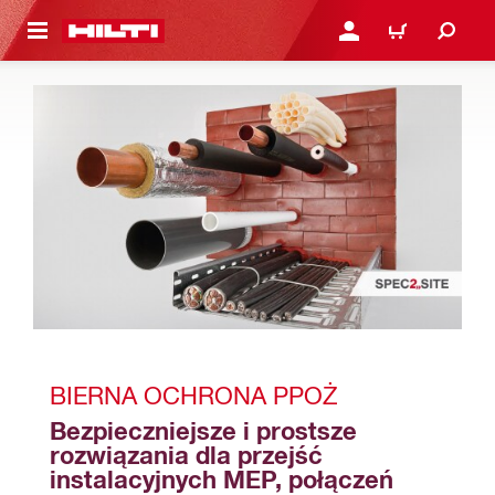
 STRONY GŁÓWNEJ
ZALOGUJ SIĘ LUB ZARE
KOSZYK
BIERNA OCHRONA PPOŻ
Bezpieczniejsze i prostsze 
rozwiązania dla przejść 
instalacyjnych MEP, połączeń 