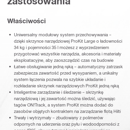
zastosowania
Właściwości
Uniwersalny modułowy system przechowywania –
dzięki skrzynce narzędziowej ProKit Large o ładowności
34 kg i pojemności 35 l możesz z wyprzedzeniem
przygotować wszystkie narzędzia, akcesoria i materiały
eksploatacyjne, aby zaoszczędzić czas na budowie
Łatwe obsługiwanie jedną ręką – automatyczny zatrzask
zabezpiecza zawartość przed wysypaniem, a unikalny
system łączenia pozwala na szybkie układanie i
rozkładanie skrzynek narzędziowych ProKit jedną ręką
Inteligentne zarządzanie i śledzenie – skrzynkę
narzędziową i jej zawartość można śledzić, używając
tagów ON!Track, a system ProKit można dodać do
zasobów objętych kontraktem na zarządzanie flotą Hilti
Trwały i wytrzymały – zbudowany z polimerów
odpornych na uderzenia oraz pyłu i wodoodporności z