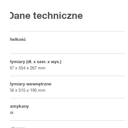
Dane techniczne
Wielkość
L
Wymiary (dł. x szer. x wys.)
387 x 554 x 267 mm
Wymiary wewnętrzne
356 x 515 x 195 mm
Zamykany
Tak