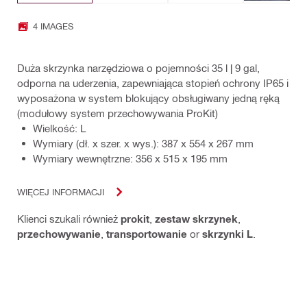
4 IMAGES
Duża skrzynka narzędziowa o pojemności 35 l | 9 gal,
odporna na uderzenia, zapewniająca stopień ochrony IP65 i
wyposażona w system blokujący obsługiwany jedną ręką
(modułowy system przechowywania ProKit)
Wielkość: L
Wymiary (dł. x szer. x wys.): 387 x 554 x 267 mm
Wymiary wewnętrzne: 356 x 515 x 195 mm
WIĘCEJ INFORMACJI
Klienci szukali również
prokit
,
zestaw skrzynek
,
przechowywanie
,
transportowanie
or
skrzynki L
.