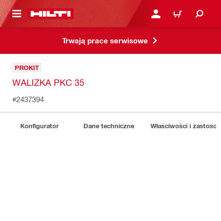
 STRONY GŁÓWNEJ
ZALOGUJ SIĘ LUB ZARE
KOSZYK
Trwają prace serwisowe
PROKIT
WALIZKA PKC 35
#2437394
Konfigurator
Dane techniczne
Właściwości i zastoso