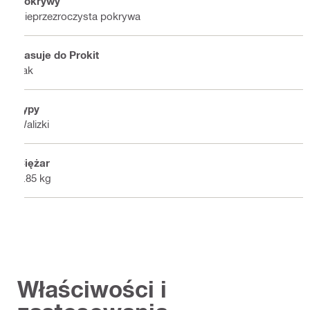
Pokrywy
Nieprzezroczysta pokrywa
Pasuje do Prokit
Tak
Typy
Walizki
Ciężar
4.85 kg
Właściwości i