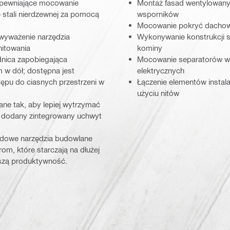
zapewniające mocowanie
Montaż fasad wentylowanych
 stali nierdzewnej za pomocą
wsporników
Mocowanie pokryć dachowy
 wyważenie narzędzia
Wykonywanie konstrukcji s
nitowania
kominy
dnica zapobiegająca
Mocowanie separatorów wind
 w dół; dostępna jest
elektrycznych
ępu do ciasnych przestrzeni w
Łączenie elementów instala
użyciu nitów
ane tak, aby lepiej wytrzymać
ł dodany zintegrowany uchwyt
odowe narzędzia budowlane
om, które starczają na dłużej
kszą produktywność.