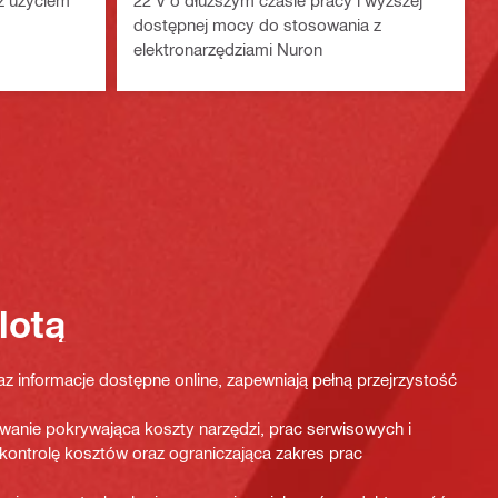
z użyciem
22 V o dłuższym czasie pracy i wyższej
dostępnej mocy do stosowania z
elektronarzędziami Nuron
lotą
az informacje dostępne online, zapewniają pełną przejrzystość
wanie pokrywająca koszty narzędzi, prac serwisowych i
kontrolę kosztów oraz ograniczająca zakres prac