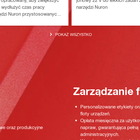
 opracowany, aby zwiększyć
jonowy 22 V do lekkich zadań 
 wydłużyć czas pracy
narzędzi Nuron
zędzi Nuron przystosowanych
 lub dużych obciążeń
POKAŻ WSZYSTKO
Zarządzanie f
Personalizowane etykiety or
floty urządzeń.
Opłata miesięczna za użytko
owe oraz produkcyjne
napraw, gwarantująca pełną 
administracyjnych.