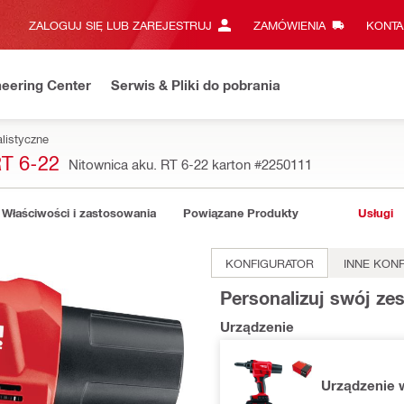
ZALOGUJ SIĘ LUB ZAREJESTRUJ
ZAMÓWIENIA
KONTA
eering Center
Serwis & Pliki do pobrania
alistyczne
 6-22
Nitownica aku. RT 6-22 karton
#2250111
Właściwości i zastosowania
Powiązane Produkty
Usługi
KONFIGURATOR
INNE KON
Personalizuj swój ze
Urządzenie
Urządzenie 