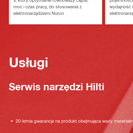
V, który optymalnie równoważy ciężar,
pojemności
moc i czas pracy, do stosowania z
wydajność i
elektronarzędziami Nuron
elektronar
do średnich
Usługi
Serwis narzędzi Hilti
20-letnia gwarancja na produkt obejmująca wady materiał