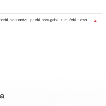
włoski, niderlandzki, polski, portugalski, rumuński, słowa
WYŚWI
a