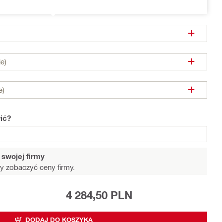
e)
e)
ić?
swojej firmy
y zobaczyć ceny firmy.
4 284,50 PLN
DODAJ DO KOSZYKA