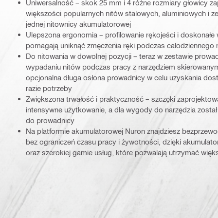
Uniwersalność – skok 25 mm i 4 różne rozmiary głowicy 
większości popularnych nitów stalowych, aluminiowych i ze
jednej nitownicy akumulatorowej
Ulepszona ergonomia – profilowanie rękojeści i doskonałe
pomagają uniknąć zmęczenia ręki podczas całodziennego 
Do nitowania w dowolnej pozycji – teraz w zestawie prowa
wypadaniu nitów podczas pracy z narzędziem skierowanym
opcjonalna długa osłona prowadnicy w celu uzyskania dost
razie potrzeby
Zwiększona trwałość i praktyczność – szczęki zaprojektow
intensywne użytkowanie, a dla wygody do narzędzia zosta
do prowadnicy
Na platformie akumulatorowej Nuron znajdziesz bezprzew
bez ograniczeń czasu pracy i żywotności, dzięki akumulator
oraz szerokiej gamie usług, które pozwalają utrzymać wię