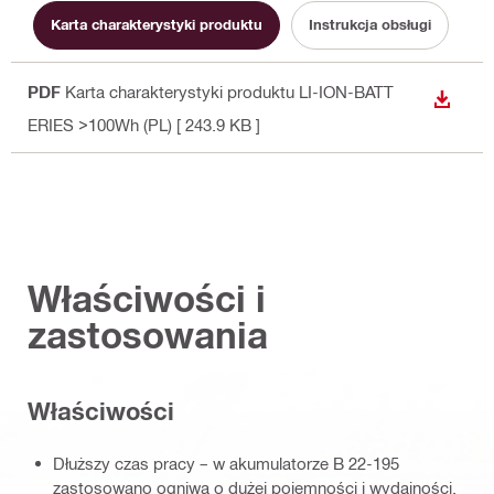
Karta charakterystyki produktu
Instrukcja obsługi
PDF
Karta charakterystyki produktu LI-ION-BATT
WYŚWI
ERIES >100Wh (PL)
[ 243.9 KB ]
Właściwości i
zastosowania
Właściwości
Dłuższy czas pracy – w akumulatorze B 22-195
zastosowano ogniwa o dużej pojemności i wydajności,