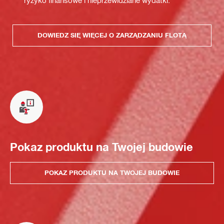
DOWIEDZ SIĘ WIĘCEJ O ZARZĄDZANIU FLOTĄ
Pokaz produktu na Twojej budowie
POKAZ PRODUKTU NA TWOJEJ BUDOWIE