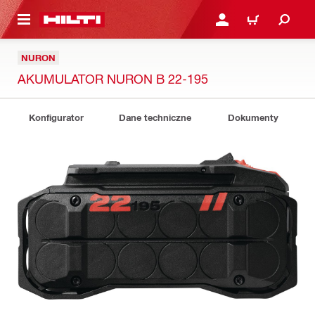
 STRONY GŁÓWNEJ
ZALOGUJ SIĘ LUB ZARE
KOSZYK
NURON
AKUMULATOR NURON B 22-195
Konfigurator
Dane techniczne
Dokumenty