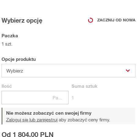
Wybierz opcję
ZACZNIJ OD NOWA
Paczka
1 szt.
Opcje produktu
Wybierz
Ilość
Suma
sztuk
Paczki
1
Nie możesz zobaczyć cen swojej firmy
Zaloguj się lub zarejestruj
aby zobaczyć ceny firmy.
Od 1 804,00 PLN