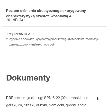
Poziom ciśnienia akustycznego skorygowany
charakterystyką częstotliwościową A
2
101 dB (A)
wg EN 60745-2-11
Zgodnie z obowiązującą normą produktową (szczegółowe informacje
zamieszczono w instrukcji obsługi)
Dokumenty
PDF
Instrukcja obsługi SPN 6-22 (02)
, arabski, buł
WYŚWI
garski, cn, czeski, duński, niemiecki, grecki, angiel