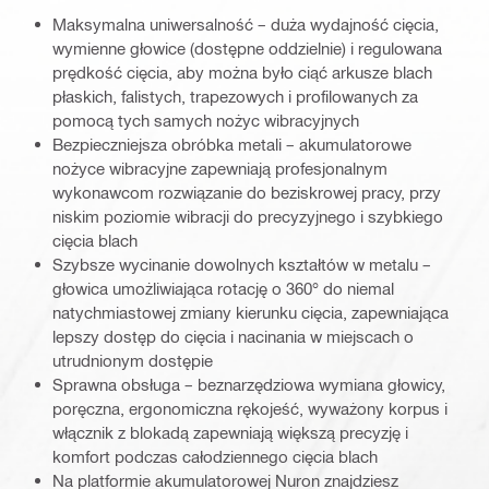
Maksymalna uniwersalność – duża wydajność cięcia,
wymienne głowice (dostępne oddzielnie) i regulowana
prędkość cięcia, aby można było ciąć arkusze blach
płaskich, falistych, trapezowych i profilowanych za
pomocą tych samych nożyc wibracyjnych
Bezpieczniejsza obróbka metali – akumulatorowe
nożyce wibracyjne zapewniają profesjonalnym
wykonawcom rozwiązanie do beziskrowej pracy, przy
niskim poziomie wibracji do precyzyjnego i szybkiego
cięcia blach
Szybsze wycinanie dowolnych kształtów w metalu –
głowica umożliwiająca rotację o 360° do niemal
natychmiastowej zmiany kierunku cięcia, zapewniająca
lepszy dostęp do cięcia i nacinania w miejscach o
utrudnionym dostępie
Sprawna obsługa – beznarzędziowa wymiana głowicy,
poręczna, ergonomiczna rękojeść, wyważony korpus i
włącznik z blokadą zapewniają większą precyzję i
komfort podczas całodziennego cięcia blach
Na platformie akumulatorowej Nuron znajdziesz