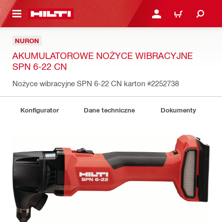
 STRONY GŁÓWNEJ
ZALOGUJ SIĘ LUB ZARE
KOSZYK
NURON
AKUMULATOROWE NOŻYCE WIBRACYJNE
SPN 6-22 CN
Nożyce wibracyjne SPN 6-22 CN karton
#2252738
Konfigurator
Dane techniczne
Dokumenty