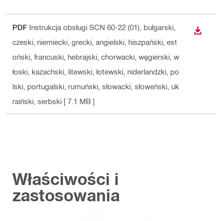
PDF
Instrukcja obsługi SCN 60-22 (01)
, bułgarski,
WYŚWI
czeski, niemiecki, grecki, angielski, hiszpański, est
oński, francuski, hebrajski, chorwacki, węgierski, w
łoski, kazachski, litewski, łotewski, niderlandzki, po
lski, portugalski, rumuński, słowacki, słoweński, uk
raiński, serbski
[ 7.1 MB ]
Właściwości i
zastosowania