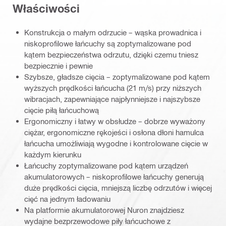
Właściwości
Konstrukcja o małym odrzucie – wąska prowadnica i
niskoprofilowe łańcuchy są zoptymalizowane pod
kątem bezpieczeństwa odrzutu, dzięki czemu tniesz
bezpiecznie i pewnie
Szybsze, gładsze cięcia – zoptymalizowane pod kątem
wyższych prędkości łańcucha (21 m/s) przy niższych
wibracjach, zapewniające najpłynniejsze i najszybsze
cięcie piłą łańcuchową
Ergonomiczny i łatwy w obsłudze – dobrze wyważony
ciężar, ergonomiczne rękojeści i osłona dłoni hamulca
łańcucha umożliwiają wygodne i kontrolowane cięcie w
każdym kierunku
Łańcuchy zoptymalizowane pod kątem urządzeń
akumulatorowych – niskoprofilowe łańcuchy generują
duże prędkości cięcia, mniejszą liczbę odrzutów i więcej
cięć na jednym ładowaniu
Na platformie akumulatorowej Nuron znajdziesz
wydajne bezprzewodowe piły łańcuchowe z