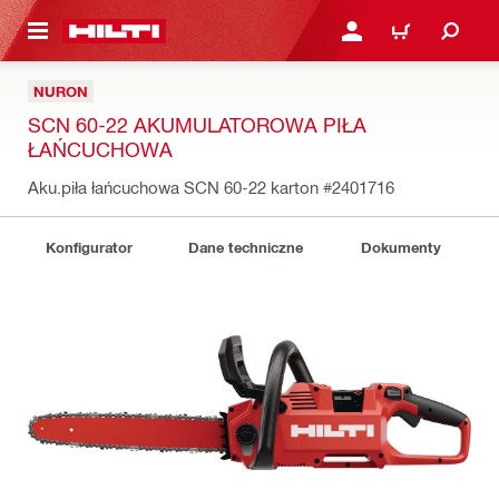
 STRONY GŁÓWNEJ
ZALOGUJ SIĘ LUB ZARE
KOSZYK
NURON
SCN 60-22 AKUMULATOROWA PIŁA
ŁAŃCUCHOWA
Aku.piła łańcuchowa SCN 60-22 karton
#2401716
Konfigurator
Dane techniczne
Dokumenty