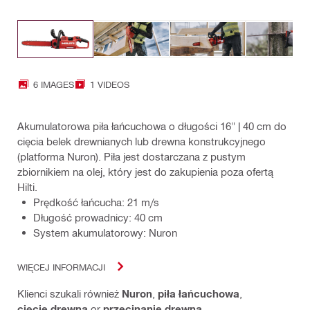
6 IMAGES
1 VIDEOS
Akumulatorowa piła łańcuchowa o długości 16" | 40 cm do
cięcia belek drewnianych lub drewna konstrukcyjnego
(platforma Nuron). Piła jest dostarczana z pustym
zbiornikiem na olej, który jest do zakupienia poza ofertą
Hilti.
Prędkość łańcucha: 21 m/s
Długość prowadnicy: 40 cm
System akumulatorowy: Nuron
WIĘCEJ INFORMACJI
Klienci szukali również
Nuron
,
piła łańcuchowa
,
cięcie drewna
or
przecinanie drewna
.