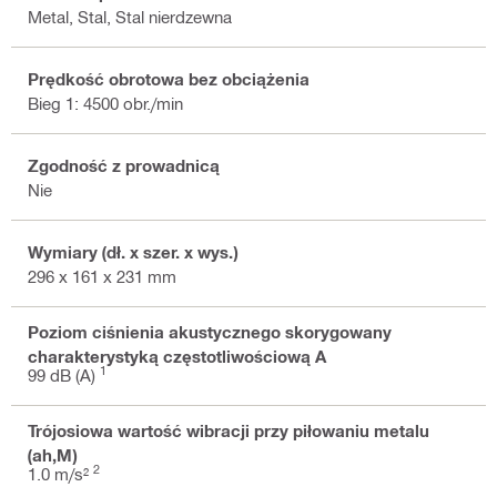
Metal, Stal, Stal nierdzewna
Prędkość obrotowa bez obciążenia
Bieg 1: 4500 obr./min
Zgodność z prowadnicą
Nie
Wymiary (dł. x szer. x wys.)
296 x 161 x 231 mm
Poziom ciśnienia akustycznego skorygowany
charakterystyką częstotliwościową A
1
99 dB (A)
Trójosiowa wartość wibracji przy piłowaniu metalu
(ah,M)
2
1.0 m/s²