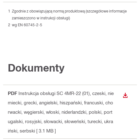
Zgodnie z obowiązującą normą produktową (szczegółowe informacje
zamieszczono w instrukcji obsługi)
wg EN 60745-2-5
Dokumenty
PDF
Instrukcja obsługi SC 4MR-22 (01)
, czeski, nie
WYŚWI
miecki, grecki, angielski, hiszpański, francuski, cho
rwacki, węgierski, włoski, niderlandzki, polski, port
ugalski, rosyjski, słowacki, słoweński, turecki, ukra
iński, serbski
[ 3.1 MB ]