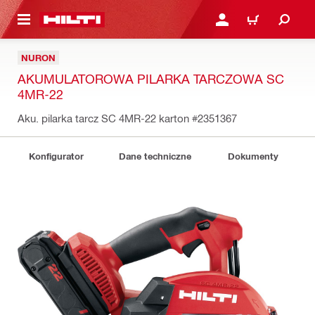
 STRONY GŁÓWNEJ
ZALOGUJ SIĘ LUB ZARE
KOSZYK
NURON
AKUMULATOROWA PILARKA TARCZOWA SC
4MR-22
Aku. pilarka tarcz SC 4MR-22 karton
#2351367
Konfigurator
Dane techniczne
Dokumenty