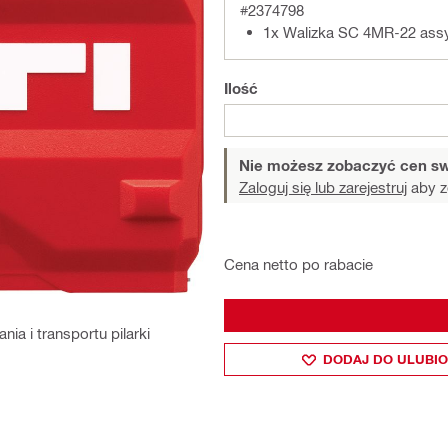
#2374798
1x Walizka SC 4MR-22 ass
Ilość
Nie możesz zobaczyć cen sw
Zaloguj się lub zarejestruj
aby z
Cena netto po rabacie
a i transportu pilarki
DODAJ DO ULUBI