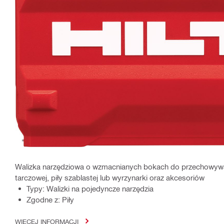
Walizka narzędziowa o wzmacnianych bokach do przechowywani
tarczowej, piły szablastej lub wyrzynarki oraz akcesoriów
Typy: Walizki na pojedyncze narzędzia
Zgodne z: Piły
WIĘCEJ INFORMACJI