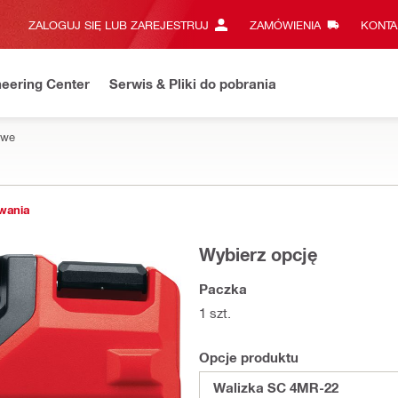
ZALOGUJ SIĘ LUB ZAREJESTRUJ
ZAMÓWIENIA
KONTA
eering Center
Serwis & Pliki do pobrania
owe
owania
Wybierz opcję
Paczka
1 szt.
Opcje produktu
Walizka SC 4MR-22