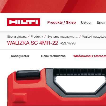
Produkty / Sklep
Usługi
Engin
Strona główna
Produkty
Systemy magazynowania i transportowania narzędzi
Walizki narzędzi
WALIZKA SC 4MR-22
#2374798
Konfigurator
Dane techniczne
Właściwości i zastos