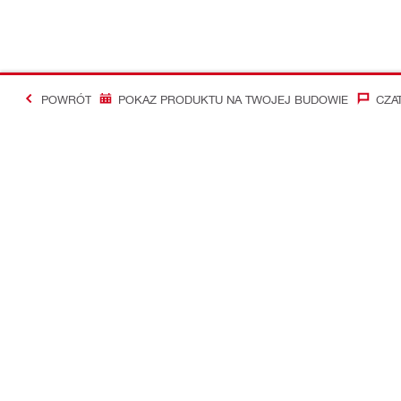
POWRÓT
POKAZ PRODUKTU NA TWOJEJ BUDOWIE
CZA
#Making Constructi
Kontakt
Aktualności
Skontaktuj się z nami
Newsletter Hi