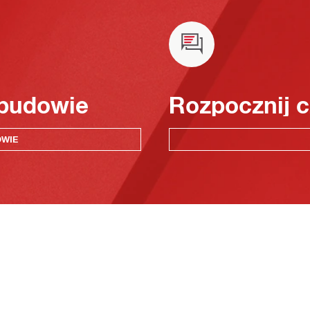
 budowie
Rozpocznij c
OWIE