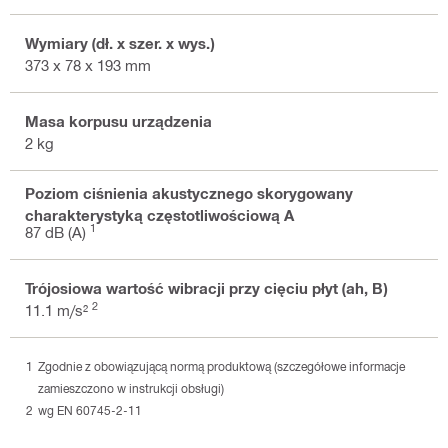
Wymiary (dł. x szer. x wys.)
373 x 78 x 193 mm
Masa korpusu urządzenia
2 kg
Poziom ciśnienia akustycznego skorygowany
charakterystyką częstotliwościową A
1
87 dB (A)
Trójosiowa wartość wibracji przy cięciu płyt (ah, B)
2
11.1 m/s²
Zgodnie z obowiązującą normą produktową (szczegółowe informacje
zamieszczono w instrukcji obsługi)
wg EN 60745-2-11