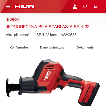
 STRONY GŁÓWNEJ
ZALOGUJ SIĘ LUB ZARE
KOSZYK
NURON
JEDNORĘCZNA PIŁA SZABLASTA SR 4-22
Aku. piła szablasta SR 4-22 karton
#2240586
Konfigurator
Dane techniczne
Dokumenty