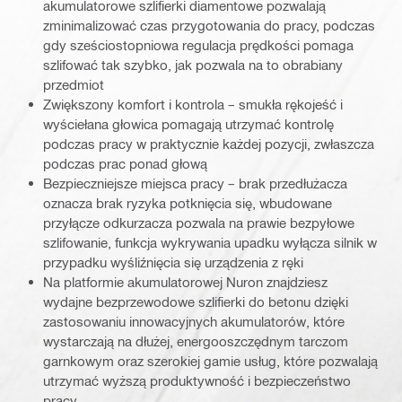
akumulatorowe szlifierki diamentowe pozwalają
zminimalizować czas przygotowania do pracy, podczas
gdy sześciostopniowa regulacja prędkości pomaga
szlifować tak szybko, jak pozwala na to obrabiany
przedmiot
Zwiększony komfort i kontrola – smukła rękojeść i
wyściełana głowica pomagają utrzymać kontrolę
podczas pracy w praktycznie każdej pozycji, zwłaszcza
podczas prac ponad głową
Bezpieczniejsze miejsca pracy – brak przedłużacza
oznacza brak ryzyka potknięcia się, wbudowane
przyłącze odkurzacza pozwala na prawie bezpyłowe
szlifowanie, funkcja wykrywania upadku wyłącza silnik w
przypadku wyśliźnięcia się urządzenia z ręki
Na platformie akumulatorowej Nuron znajdziesz
wydajne bezprzewodowe szlifierki do betonu dzięki
zastosowaniu innowacyjnych akumulatorów, które
wystarczają na dłużej, energooszczędnym tarczom
garnkowym oraz szerokiej gamie usług, które pozwalają
utrzymać wyższą produktywność i bezpieczeństwo
pracy