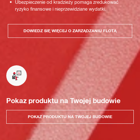
Ubezpieczenie od kradzieży pomaga zredukować
ryzyko finansowe i nieprzewidziane wydatki.
DOWIEDZ SIĘ WIĘCEJ O ZARZĄDZANIU FLOTĄ
Pokaz produktu na Twojej budowie
POKAZ PRODUKTU NA TWOJEJ BUDOWIE