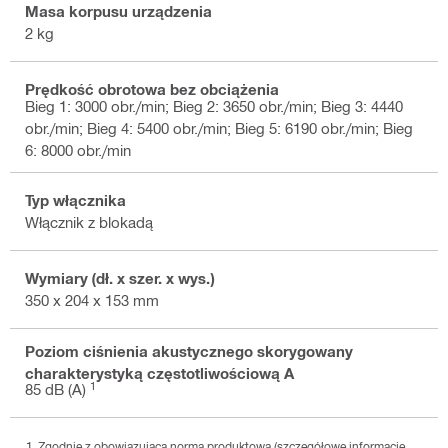
Masa korpusu urządzenia
2 kg
Prędkość obrotowa bez obciążenia
Bieg 1: 3000 obr./min; Bieg 2: 3650 obr./min; Bieg 3: 4440
obr./min; Bieg 4: 5400 obr./min; Bieg 5: 6190 obr./min; Bieg
6: 8000 obr./min
Typ włącznika
Włącznik z blokadą
Wymiary (dł. x szer. x wys.)
350 x 204 x 153 mm
Poziom ciśnienia akustycznego skorygowany
charakterystyką częstotliwościową A
1
85 dB (A)
Zgodnie z obowiązującą normą produktową (szczegółowe informacje