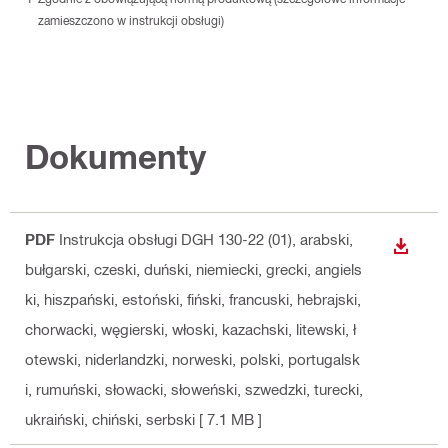
zamieszczono w instrukcji obsługi)
Dokumenty
PDF
Instrukcja obsługi DGH 130-22 (01)
, arabski,
WYŚWI
bułgarski, czeski, duński, niemiecki, grecki, angiels
ki, hiszpański, estoński, fiński, francuski, hebrajski,
chorwacki, węgierski, włoski, kazachski, litewski, ł
otewski, niderlandzki, norweski, polski, portugalsk
i, rumuński, słowacki, słoweński, szwedzki, turecki,
ukraiński, chiński, serbski
[ 7.1 MB ]