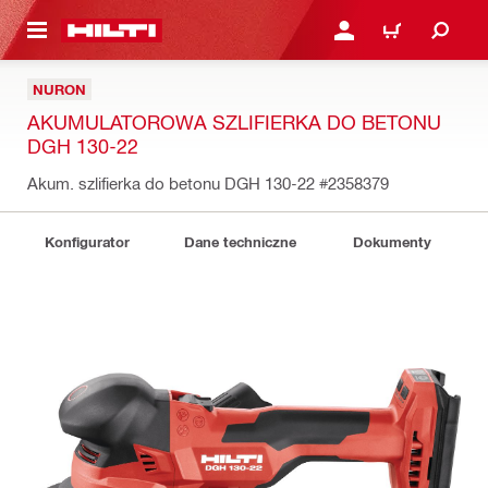
 STRONY GŁÓWNEJ
ZALOGUJ SIĘ LUB ZARE
KOSZYK
NURON
AKUMULATOROWA SZLIFIERKA DO BETONU
DGH 130-22
Akum. szlifierka do betonu DGH 130-22
#2358379
Konfigurator
Dane techniczne
Dokumenty