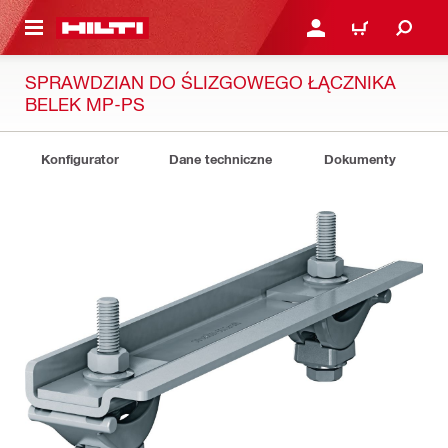
 STRONY GŁÓWNEJ
ZALOGUJ SIĘ LUB ZARE
KOSZYK
SPRAWDZIAN DO ŚLIZGOWEGO ŁĄCZNIKA
BELEK MP-PS
Konfigurator
Dane techniczne
Dokumenty