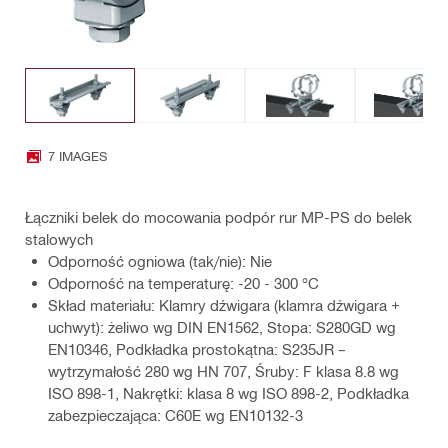
7 IMAGES
Łączniki belek do mocowania podpór rur MP-PS do belek
stalowych
Odporność ogniowa (tak/nie): Nie
Odporność na temperaturę: -20 - 300 °C
Skład materiału: Klamry dźwigara (klamra dźwigara +
uchwyt): żeliwo wg DIN EN1562, Stopa: S280GD wg
EN10346, Podkładka prostokątna: S235JR –
wytrzymałość 280 wg HN 707, Śruby: F klasa 8.8 wg
ISO 898-1, Nakrętki: klasa 8 wg ISO 898-2, Podkładka
zabezpieczająca: C60E wg EN10132-3