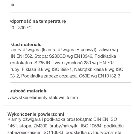
Nie
Odporność na temperaturę
-20 - 300 °C
Skład materiału
Klamry dźwigara (klamra dźwigara + uchwyt): żeliwo wg
DIN EN1562, Stopa: S280GD wg EN10346, Podkładka
prostokątna: S235JR – wytrzymałość 280 wg HN 707,
Śruby: F klasa 8.8 wg ISO 898-1, Nakrętki: klasa 8 wg ISO
898-2, Podkładka zabezpieczająca: C60E wg EN10132-3
Grubość materiału
Wszystkie elementy stalowe: 5 mm
Wykończenie powierzchni
Klamry dźwigara i podkładka prostokątna: DIN EN ISO
1461, stopa: ZM300, śruby/nakrętki: ISO 10684, podkładki
zabezpieczające: ISO 10683, podkładka cylindryczna: stal