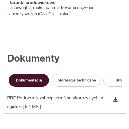
Warunki środowiskowe
Na zewnątrz, małe lub umiarkowane stężenie
zanieczyszczeń (C3 / C4 – niskie)
Dokumenty
Dokumentacja
Informacje techniczne
Broszu
PDF
Podręcznik zabezpieczeń antykorozyjnych
, a
WYŚWI
ngielski
[ 9.4 MB ]