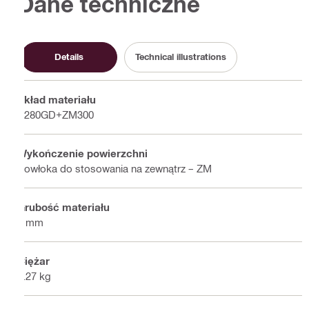
Dane techniczne
Details
Technical illustrations
Skład materiału
S280GD+ZM300
Wykończenie powierzchni
Powłoka do stosowania na zewnątrz – ZM
Grubość materiału
5 mm
Ciężar
0.27 kg