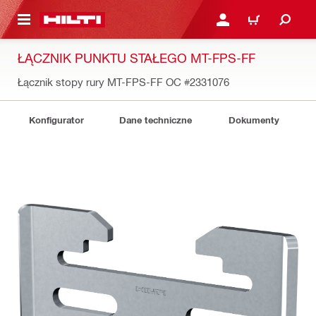
 STRONY GŁÓWNEJ
ZALOGUJ SIĘ LUB ZARE
KOSZYK
ŁĄCZNIK PUNKTU STAŁEGO MT-FPS-FF
Łącznik stopy rury MT-FPS-FF OC
#2331076
Konfigurator
Dane techniczne
Dokumenty