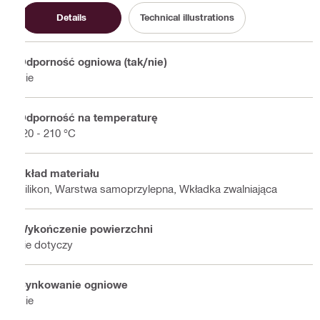
Details
Technical illustrations
Odporność ogniowa (tak/nie)
Nie
Odporność na temperaturę
-20 - 210 °C
Skład materiału
Silikon, Warstwa samoprzylepna, Wkładka zwalniająca
Wykończenie powierzchni
nie dotyczy
Cynkowanie ogniowe
Nie