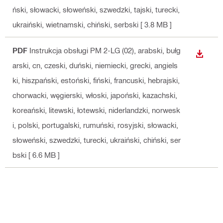
ński, słowacki, słoweński, szwedzki, tajski, turecki,
ukraiński, wietnamski, chiński, serbski
[ 3.8 MB ]
PDF
Instrukcja obsługi PM 2-LG (02)
, arabski, bułg
WYŚWI
arski, cn, czeski, duński, niemiecki, grecki, angiels
ki, hiszpański, estoński, fiński, francuski, hebrajski,
chorwacki, węgierski, włoski, japoński, kazachski,
koreański, litewski, łotewski, niderlandzki, norwesk
i, polski, portugalski, rumuński, rosyjski, słowacki,
słoweński, szwedzki, turecki, ukraiński, chiński, ser
bski
[ 6.6 MB ]