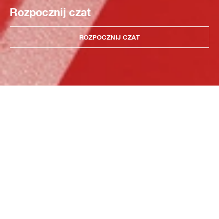
Rozpocznij czat
ROZPOCZNIJ CZAT