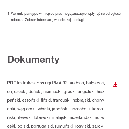
Warunki panujące w miejscu prac mogą znacząco wpłynąć na odległość
roboczą. Zobacz informację w instrukcji obsługi
Dokumenty
PDF
Instrukcja obsługi PMA 93
, arabski, bułgarski,
WYŚWI
cn, czeski, duński, niemiecki, grecki, angielski, hisz
pański, estoński, fiński, francuski, hebrajski, chorw
acki, węgierski, włoski, japoński, kazachski, korea
ński, litewski, łotewski, malajski, niderlandzki, norw
eski, polski, portugalski, rumuński, rosyjski, sardy