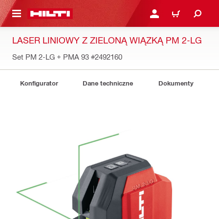
 STRONY GŁÓWNEJ
ZALOGUJ SIĘ LUB ZARE
KOSZYK
LASER LINIOWY Z ZIELONĄ WIĄZKĄ PM 2-LG
Set PM 2-LG + PMA 93
#2492160
Konfigurator
Dane techniczne
Dokumenty