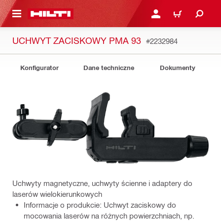
 STRONY GŁÓWNEJ
ZALOGUJ SIĘ LUB ZARE
KOSZYK
UCHWYT ZACISKOWY PMA 93
#2232984
Konfigurator
Dane techniczne
Dokumenty
Uchwyty magnetyczne, uchwyty ścienne i adaptery do
laserów wielokierunkowych
Informacje o produkcie: Uchwyt zaciskowy do
mocowania laserów na różnych powierzchniach, np.