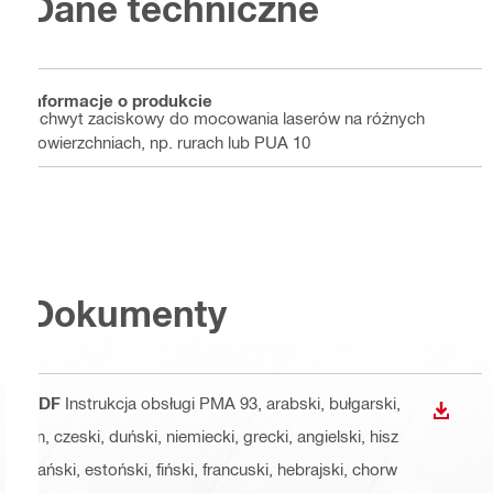
Dane techniczne
Informacje o produkcie
Uchwyt zaciskowy do mocowania laserów na różnych
powierzchniach, np. rurach lub PUA 10
Dokumenty
PDF
Instrukcja obsługi PMA 93
, arabski, bułgarski,
WYŚWI
cn, czeski, duński, niemiecki, grecki, angielski, hisz
pański, estoński, fiński, francuski, hebrajski, chorw