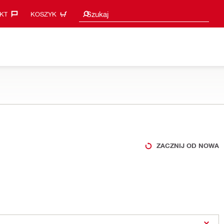
Sugestie wyszukiwania
Szukaj
KT‎
KOSZYK
ZACZNIJ OD NOWA