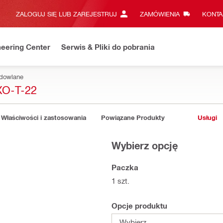
ZALOGUJ SIĘ LUB ZAREJESTRUJ
ZAMÓWIENIA
KONTA
eering Center
Serwis & Pliki do pobrania
udowlane
O-T-22
Właściwości i zastosowania
Powiązane Produkty
Usługi
Wybierz opcję
Paczka
1 szt.
Opcje produktu
Wybierz